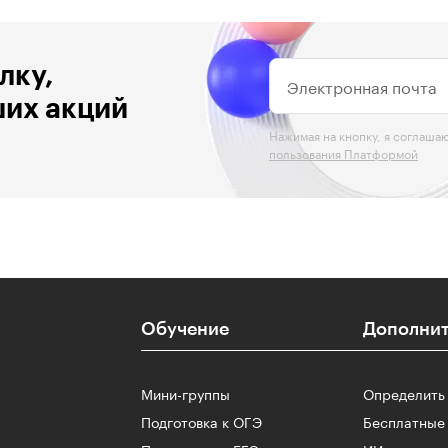
лку,
Электронная почта
ших акций
Нажимая на кнопку, я соглаша
пользования Платформой
Обучение
Дополнит
u
Мини-группы
Определить
Подготовка к ОГЭ
Бесплатные