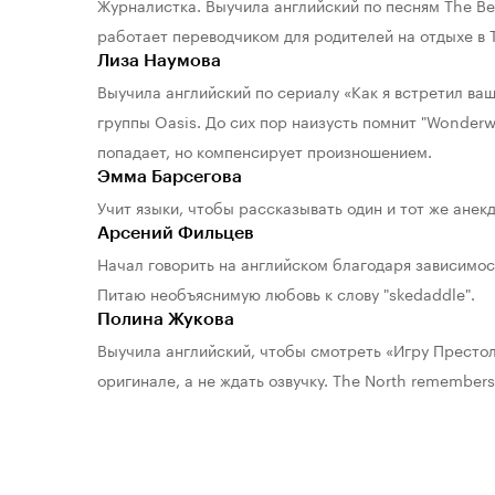
Журналистка. Выучила английский по песням The Bea
работает переводчиком для родителей на отдыхе в 
Лиза Наумова
Выучила английский по сериалу «Как я встретил ваш
группы Oasis. До сих пор наизусть помнит "Wonderwa
попадает, но компенсирует произношением.
Эмма Барсегова
Учит языки, чтобы рассказывать один и тот же анекд
Арсений Фильцев
Начал говорить на английском благодаря зависимост
Питаю необъяснимую любовь к слову "skedaddle".
Полина Жукова
Выучила английский, чтобы смотреть «Игру Престол
оригинале, а не ждать озвучку. The North remembers