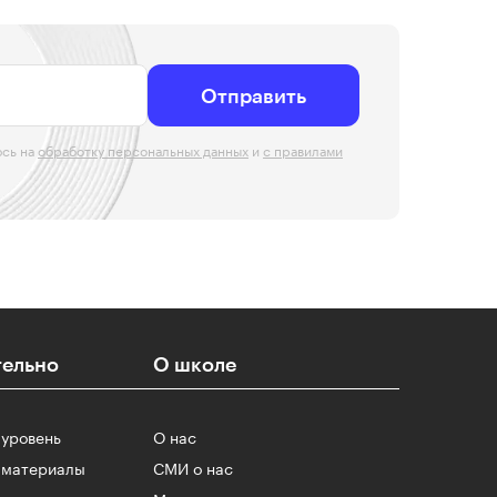
Отправить
юсь на
обработку персональных данных
и
с правилами
ельно
О школе
 уровень
О нас
 материалы
СМИ о нас