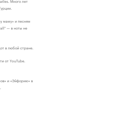
tles. Много лет 
Турции.
у маму» и песням 
ll" — в ноты не 
от в любой стране. 
и от YouTube. 
ов» и «Эйфорию» в 
.