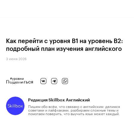
Как перейти с уровня B1 на уровень B2:
подробный план изучения английского
3 июня 2026
#
уровни
Поделиться
Редакция Skillbox Английский
Пишем обо всём, что связано с английским: делимся
советами и лайфхаками, разбираем сложные темы и
помогаем поверить, что выучить язык может каждый.