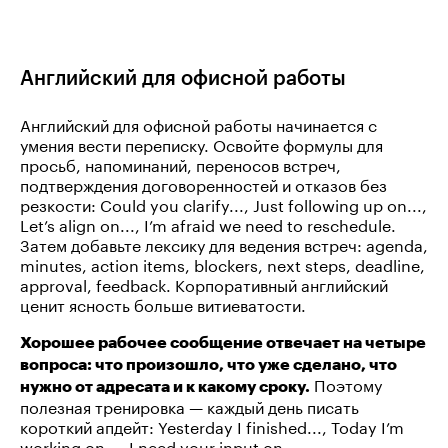
Английский для офисной работы
Английский для офисной работы начинается с
умения вести переписку. Освойте формулы для
просьб, напоминаний, переносов встреч,
подтверждения договоренностей и отказов без
резкости: Could you clarify..., Just following up on...,
Let’s align on..., I’m afraid we need to reschedule.
Затем добавьте лексику для ведения встреч: agenda,
minutes, action items, blockers, next steps, deadline,
approval, feedback. Корпоративный английский
ценит ясность больше витиеватости.
Хорошее рабочее сообщение отвечает на четыре
вопроса: что произошло, что уже сделано, что
Поэтому
нужно от адресата и к какому сроку.
полезная тренировка — каждый день писать
короткий апдейт: Yesterday I finished..., Today I’m
working on..., I need your input on...