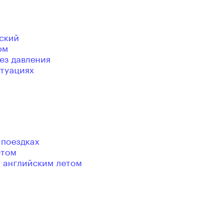
ский
ом
ез давления
итуациях
 поездках
етом
я английским летом