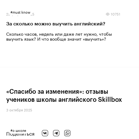
#
must know
25 февраля 2025
10751
За сколько можно выучить английский?
Сколько часов, недель или даже лет нужно, чтобы
выучить язык? И что вообще значит «выучить»?
«Спасибо за изменения»: отзывы
учеников школы английского Skillbox
3 октября 2025
#
о школе
Поделиться