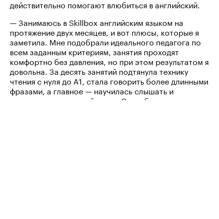
действительно помогают влюбиться в английский.
— Занимаюсь в Skillbox английским языком на
протяжение двух месяцев, и вот плюсы, которые я
заметила. Мне подобрали идеального педагога по
всем заданным критериям, занятия проходят
комфортно без давления, но при этом результатом я
довольна. За десять занятий подтянула технику
чтения с нуля до А1, стала говорить более длинными
фразами, а главное — научилась слышать и
анализировать устный текст. Спасибо команде
школы и прекрасной
. Каждый
Пелагее Перцевой
урок я жду с нетерпением и благодаря Skillbox
полюбила английский! —
.
Юлиана Шипилова
—
— отличный
Юлия Перевезенцева
преподаватель, учитывает пожелания и цели
ученика, всегда помнит, где тонкие места, и
старается их укрепить. Использует
качественные материалы, учебники,
тщательно подобранные сайты, статьи из
журналов, в которых обсуждаются интересные